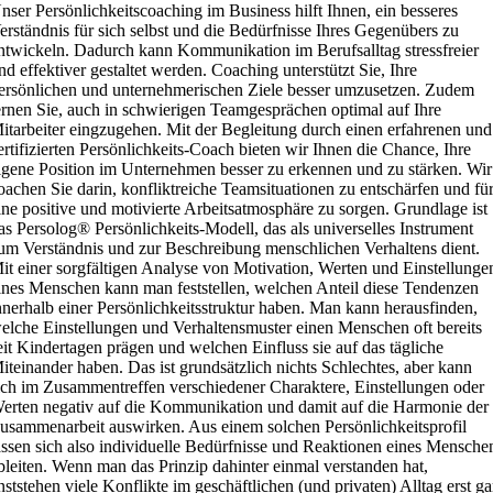
nser Persönlichkeitscoaching im Business hilft Ihnen, ein besseres
erständnis für sich selbst und die Bedürfnisse Ihres Gegenübers zu
ntwickeln. Dadurch kann Kommunikation im Berufsalltag stressfreier
nd effektiver gestaltet werden. Coaching unterstützt Sie, Ihre
ersönlichen und unternehmerischen Ziele besser umzusetzen. Zudem
ernen Sie, auch in schwierigen Teamgesprächen optimal auf Ihre
itarbeiter eingzugehen. Mit der Begleitung durch einen erfahrenen und
ertifizierten Persönlichkeits-Coach bieten wir Ihnen die Chance, Ihre
igene Position im Unternehmen besser zu erkennen und zu stärken. Wir
oachen Sie darin, konfliktreiche Teamsituationen zu entschärfen und fü
ine positive und motivierte Arbeitsatmosphäre zu sorgen. Grundlage ist
as Persolog® Persönlichkeits-Modell, das als universelles Instrument
um Verständnis und zur Beschreibung menschlichen Verhaltens dient.
it einer sorgfältigen Analyse von Motivation, Werten und Einstellunge
ines Menschen kann man feststellen, welchen Anteil diese Tendenzen
nnerhalb einer Persönlichkeitsstruktur haben. Man kann herausfinden,
elche Einstellungen und Verhaltensmuster einen Menschen oft bereits
eit Kindertagen prägen und welchen Einfluss sie auf das tägliche
iteinander haben. Das ist grundsätzlich nichts Schlechtes, aber kann
ich im Zusammentreffen verschiedener Charaktere, Einstellungen oder
erten negativ auf die Kommunikation und damit auf die Harmonie der
usammenarbeit auswirken. Aus einem solchen Persönlichkeitsprofil
assen sich also individuelle Bedürfnisse und Reaktionen eines Mensche
bleiten. Wenn man das Prinzip dahinter einmal verstanden hat,
nststehen viele Konflikte im geschäftlichen (und privaten) Alltag erst ga