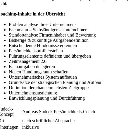
icht.
oaching-Inhalte in der Übersicht
Problemanalyse Ihres Unternehmens
Fachmann – Selbständiger – Unternehmer
Standortanalyse Firmeninhaber und Bewertung
Bisherige & zukünftige Aufgabendefinition
Entscheidende Hindernisse erkennen
Persönlichkeitsprofil erstellen
Führungselemente definieren und übergeben
Zeitmanagement 2.0
Fachaufgaben delegieren
Neuen Handlungsraum schaffen
Unternehmerisches System aufbauen
Grundsätze der strategischen Planung und Aufbau
Definition der chancenreichsten Zielgruppe
Unternehmensausrichtung
Entwicklungsplanung und Durchführung
Sudeck-
Andreas Sudeck Persönlichkeits-Coach
Concept
Ort
nach schriftlicher Absprache
Unterlagen
inklusive