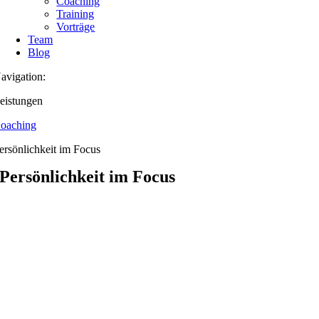
Coaching
Training
Vorträge
Team
Blog
avigation:
eistungen
oaching
ersönlichkeit im Focus
Persönlichkeit im Focus