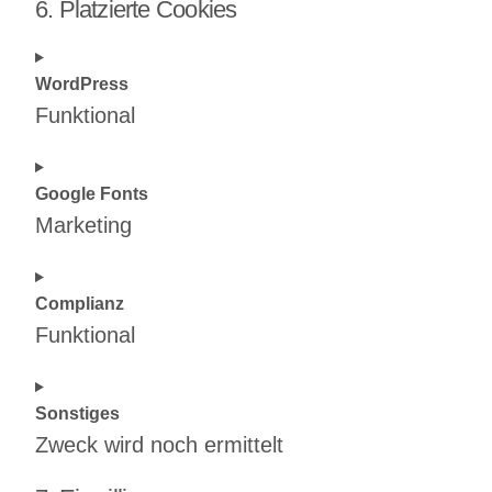
6. Platzierte Cookies
WordPress
Funktional
Consent
Google Fonts
to
Marketing
service
wordpress
Consent
Complianz
to
Funktional
service
google-
Consent
Sonstiges
fonts
to
Zweck wird noch ermittelt
service